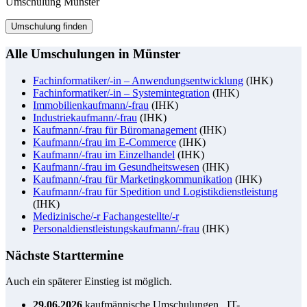
Umschulung Münster
Umschulung finden
Alle Umschulungen in Münster
Fachinformatiker/-in – Anwendungsentwicklung
(IHK)
Fachinformatiker/-in – Systemintegration
(IHK)
Immobilienkaufmann/-frau
(IHK)
I
ndustriekaufmann/-frau
(IHK)
Kaufmann/-frau für Büromanagement
(IHK)
Kaufmann/-frau im E-Commerce
(IHK)
Kaufmann/-frau im Einzelhandel
(IHK)
Kaufmann/-frau im Gesundheitswesen
(IHK)
Kaufmann/-frau für Marketingkommunikation
(IHK)
Kaufmann/-frau für Spedition und Logistikdienstleistung
(IHK)
Medizinische/-r Fachangestellte/-r
Personaldienstleistungskaufmann/-frau
(IHK)
Nächste Starttermine
Auch ein späterer Einstieg ist möglich.
29.06.2026
kaufmännische Umschulungen, IT-