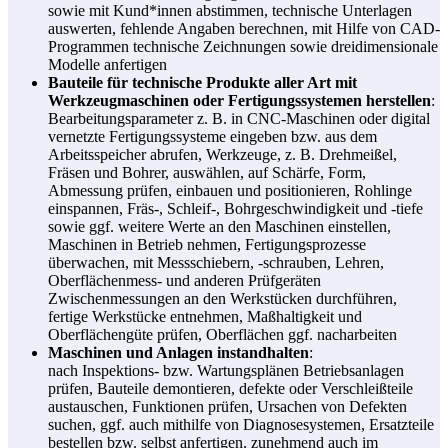
sowie mit Kund*innen abstimmen, technische Unterlagen
auswerten, fehlende Angaben berechnen, mit Hilfe von CAD-
Programmen technische Zeichnungen sowie dreidimensionale
Modelle anfertigen
Bauteile für technische Produkte aller Art mit
Werkzeugmaschinen oder Fertigungssystemen herstellen
:
Bearbeitungsparameter z. B. in CNC-Maschinen oder digital
vernetzte Fertigungssysteme eingeben bzw. aus dem
Arbeitsspeicher abrufen, Werkzeuge, z. B. Drehmeißel,
Fräsen und Bohrer, auswählen, auf Schärfe, Form,
Abmessung prüfen, einbauen und positionieren, Rohlinge
einspannen, Fräs-, Schleif-, Bohrgeschwindigkeit und ‑tiefe
sowie ggf. weitere Werte an den Maschinen einstellen,
Maschinen in Betrieb nehmen, Fertigungsprozesse
überwachen, mit Messschiebern, ‑schrauben, Lehren,
Oberflächenmess- und anderen Prüfgeräten
Zwischenmessungen an den Werkstücken durchführen,
fertige Werkstücke entnehmen, Maßhaltigkeit und
Oberflächengüte prüfen, Oberflächen ggf. nacharbeiten
Maschinen und Anlagen instandhalten
:
nach Inspektions- bzw. Wartungsplänen Betriebsanlagen
prüfen, Bauteile demontieren, defekte oder Verschleißteile
austauschen, Funktionen prüfen, Ursachen von Defekten
suchen, ggf. auch mithilfe von Diagnosesystemen, Ersatzteile
bestellen bzw. selbst anfertigen, zunehmend auch im